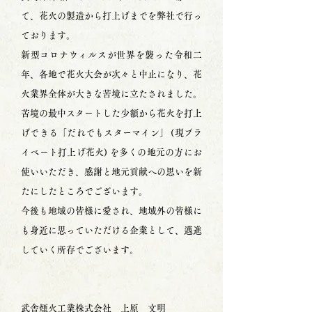
て、花火の製造から打上げまでを弊社で行っ
ております。
新型コロナウィルスが世界を襲った令和二
年、各地で花火大会が次々と中止になり、花
火業界全体が大きな苦境に立たされました。
苦境の最中スタートした少額から花火を打上
げできる「だれでもスターマイン」 (現プラ
イベート打上げ花火) を多くの地元の方にお
使いいただき、感謝と地元貢献への思いを新
たにしたところでございます。
今後も地域の皆様に愛され、地域外の皆様に
も身近に思っていただける企業として、邁進
していく所存でございます。
武舎煙火工業株式会社 上原 文明