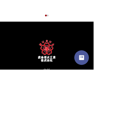
卒業旅行で花火づくり
プロポーズで利
た。
友達との卒業旅行先とプラン
を探していたところ、こちら
彼女にプロポーズ
の打上げ花火の製作体験を知
め、何かないか探
りました。 皆とちょっと違う
ころ、自分たちだ
経験が出来たことも、作った
イベート打上げ花
花火の花火玉にメッセージを
本社
ものに惹かれ利用
書いたことも、自分たちの花
長野県上田市上田原869番地18
打合せや予約もス
火の打上げも、絶対に忘れま
工場
何より肝心の花火
せん。 特別な体験をしたい人
長野県東御市和2939番地
経験したことのな
たちに本当におすすめです。
​TEL
0268-62-0131
間でした。 今後
日で、こちらを利
思います。